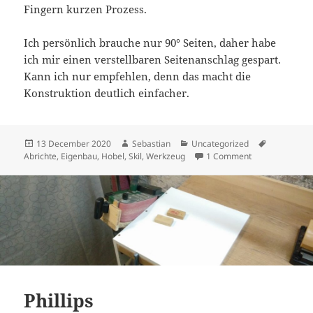
Fingern kurzen Prozess.
Ich persönlich brauche nur 90° Seiten, daher habe
ich mir einen verstellbaren Seitenanschlag gespart.
Kann ich nur empfehlen, denn das macht die
Konstruktion deutlich einfacher.
Posted
Author
Categories
Tags
13 December 2020
Sebastian
Uncategorized
on
on Abrichte au
Abrichte
,
Eigenbau
,
Hobel
,
Skil
,
Werkzeug
1 Comment
Phillips