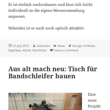
Er ist einfach nachzubauen und lässt sich leicht
individuell an die eigene Messersammlung
anpassen.
Nebenbei ist er auch noch optisch attraktiv.
Posted
Author
Categories
Tags
25 July 2015
Sebastian
News
Design
,
Echtholz
,
on
on Hängenden Messerb
Eigenbau
,
Küche
,
Nützliches
Leave a comment
Aus alt mach neu: Tisch für
Bandschleifer bauen
Eine
neue
Projekt