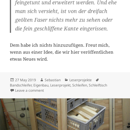
feingetunt und erweitert werden. Und ehe
man sich versieht, ist von der dreifach
geölten Faser nichts mehr zu sehen oder
die fein geschliffene Kante eingerissen.
Dem habe ich nichts hinzuzufügen. Freut mich,
wenn aus einer Idee, die wir hier veröffentlichen
etwas Neues wird.
Posted
Author
Categories
Tags
27 May 2019
Sebastian
Leserprojekte
on
Bandschleifer
,
Eigenbau
,
Leserprojekt
,
Schleifen
,
Schleiftisch
on Phillips Bandschleiferstation
Leave a comment