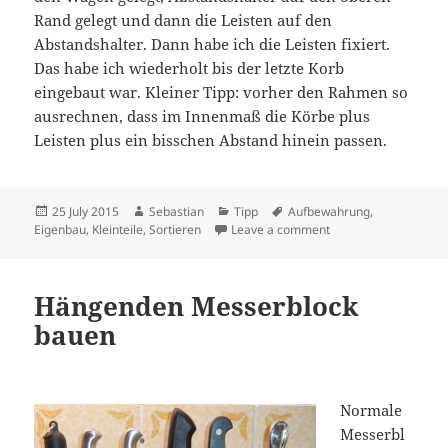
Rand gelegt und dann die Leisten auf den
Abstandshalter. Dann habe ich die Leisten fixiert.
Das habe ich wiederholt bis der letzte Korb
eingebaut war. Kleiner Tipp: vorher den Rahmen so
ausrechnen, dass im Innenmaß die Körbe plus
Leisten plus ein bisschen Abstand hinein passen.
Posted
Author
Categories
Tags
25 July 2015
Sebastian
Tipp
Aufbewahrung
,
on
on Wagen für kleine H
Eigenbau
,
Kleinteile
,
Sortieren
Leave a comment
Hängenden Messerblock
bauen
Normale
Messerbl