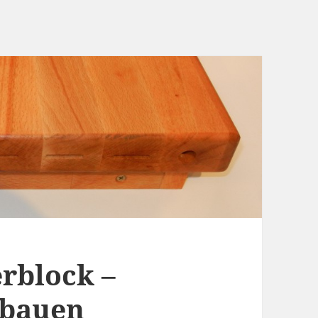
rblock –
 bauen