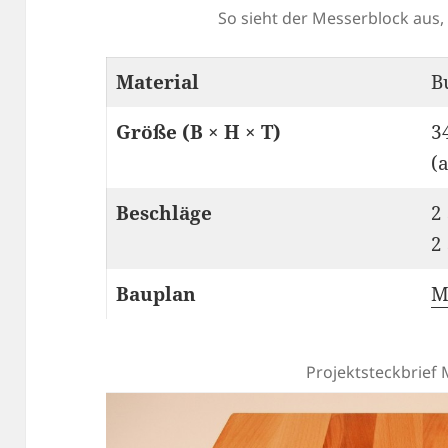
So sieht der Messerblock aus,
Material
B
Größe (B × H × T)
3
(
Beschläge
2
2
Bauplan
M
Projektsteckbrief