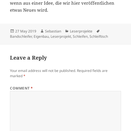
wenn aus einer Idee, die wir hier veröffentlichen
etwas Neues wird.
Posted
Author
Categories
Tags
27 May 2019
Sebastian
Leserprojekte
on
Bandschleifer
,
Eigenbau
,
Leserprojekt
,
Schleifen
,
Schleiftisch
Leave a Reply
Your email address will not be published.
Required fields are
marked
*
COMMENT
*