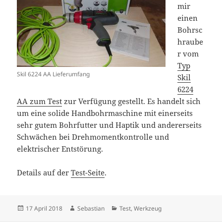
mir
einen
Bohrsc
hraube
r vom
Typ
Skil 6224 AA Lieferumfang
Skil
6224
AA zum Test
zur Verfügung gestellt. Es handelt sich
um eine solide Handbohrmaschine mit einerseits
sehr gutem Bohrfutter und Haptik und andererseits
Schwächen bei Drehmomentkontrolle und
elektrischer Entstörung.
Details auf der
Test-Seite
.
Posted
Author
Categories
17 April 2018
Sebastian
Test
,
Werkzeug
on