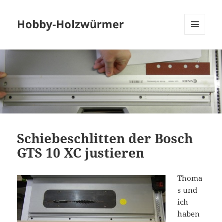
Hobby-Holzwürmer
MENU
AND
WIDGETS
Schiebeschlitten der Bosch
GTS 10 XC justieren
Thoma
s und
ich
haben