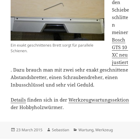
den
Schiebe
schlitte
n
meiner
Bosch
Ein exakt geschnittenes Brett sorgt für parallele
GTS 10
Schienen.
XC neu
justiert
. Dazu brauch man mit zwei sehr exakt geschnittene
Abstandsbretter, einen Schraubendreher, einen
Inbusschlüssel und sehr viel Geduld.
Details
finden sich in der
Werkzeugwartungssektion
der Hobbyholzwürmer.
Posted
Author
Categories
23 March 2015
Sebastian
Wartung
,
Werkzeug
on