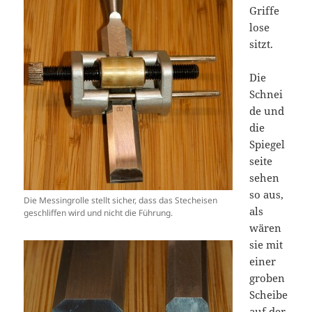
Griffe
lose
sitzt.
Die
Schnei
de und
die
Spiegel
seite
sehen
so aus,
Die Messingrolle stellt sicher, dass das Stecheisen
als
geschliffen wird und nicht die Führung.
wären
sie mit
einer
groben
Scheibe
auf der