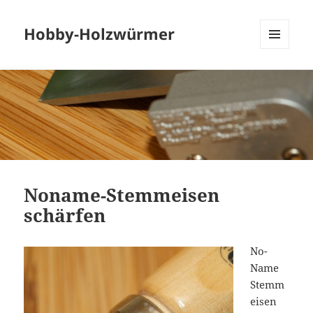
Hobby-Holzwürmer
MENU
AND
WIDGETS
Noname-Stemmeisen
schärfen
No-
Name
Stemm
eisen