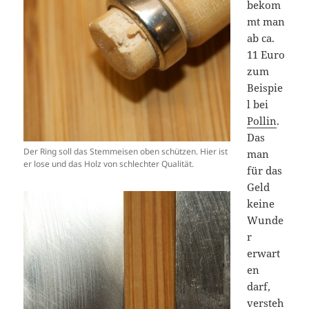
bekom
mt man
ab ca.
11 Euro
zum
Beispie
l bei
Pollin
.
Das
Der Ring soll das Stemmeisen oben schützen. Hier ist
man
er lose und das Holz von schlechter Qualität.
für das
Geld
keine
Wunde
r
erwart
en
darf,
versteh