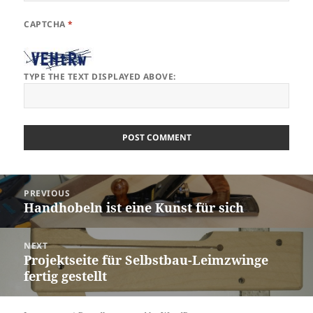
CAPTCHA
*
TYPE THE TEXT DISPLAYED ABOVE:
Post
PREVIOUS
navigation
Handhobeln ist eine Kunst für sich
Previous
post:
NEXT
Projektseite für Selbstbau-Leimzwinge
Next
fertig gestellt
post: