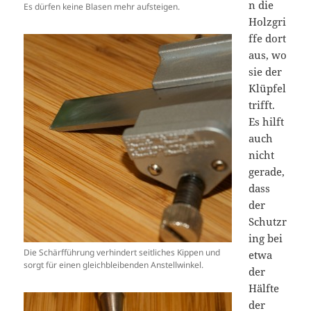
n die
Es dürfen keine Blasen mehr aufsteigen.
Holzgri
ffe dort
aus, wo
sie der
Klüpfel
trifft.
Es hilft
auch
nicht
gerade,
dass
der
Schutzr
ing bei
Die Schärfführung verhindert seitliches Kippen und
etwa
sorgt für einen gleichbleibenden Anstellwinkel.
der
Hälfte
der