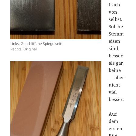
t sich
von
selbst.
Solche
Stemm
eisen
Links: Geschliffene Spiegelseite
sind
Rechts: Original
besser
als gar
keine
— aber
nicht
viel
besser.
Auf
dem
ersten
Bild