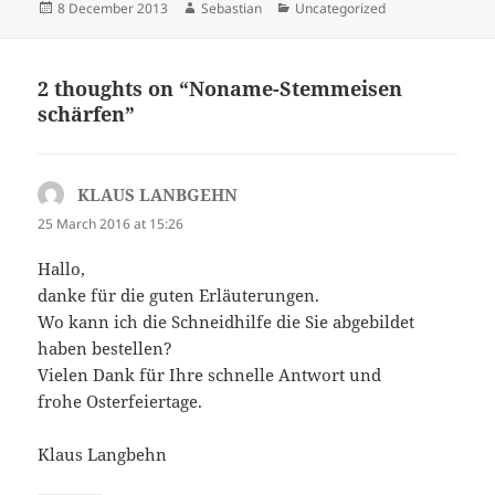
Posted
Author
Categories
8 December 2013
Sebastian
Uncategorized
on
2 thoughts on “Noname-Stemmeisen
schärfen”
KLAUS LANBGEHN
says:
25 March 2016 at 15:26
Hallo,
danke für die guten Erläuterungen.
Wo kann ich die Schneidhilfe die Sie abgebildet
haben bestellen?
Vielen Dank für Ihre schnelle Antwort und
frohe Osterfeiertage.
Klaus Langbehn